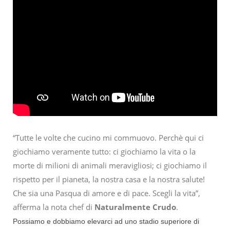
“Tutte le volte che cucino mi commuovo. Perchè qui ci
giochiamo veramente tutto: ci giochiamo la vita o la
morte di milioni di animali meravigliosi; ci giochiamo il
rispetto per il pianeta, la nostra casa e la nostra salute!
Che sia una Pasqua di amore e di pace.
Scegli la vita”,
afferma la nota chef di
Naturalmente Crudo
.
Possiamo e dobbiamo elevarci ad uno stadio superiore di