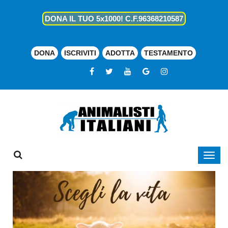
DONA IL TUO 5x1000! C.F.96368210587
DONA
ISCRIVITI
ADOTTA
TESTAMENTO