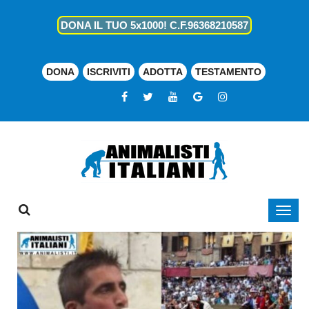
DONA IL TUO 5x1000! C.F.96368210587
DONA
ISCRIVITI
ADOTTA
TESTAMENTO