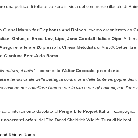
are una politica di tolleranza zero in vista del commercio illegale di Rhin
la
Global March for Elephants and Rhinos
, evento organizzato da
Gr
aliani Onlus
, di
Enpa
,
Lav
,
Lipu
,
Jane Goodall Italia
e
Oipa
. A Rom
 A seguire,
alle ore 20
presso la Chiesa Metodista di Via XX Settembre 
o Gianluca Ferri-Aldo Roma
.
la natura, d’Italia”
– commenta
Walter Caporale, presidente
nata internazionale della battaglia contro una delle tante vergogne dell’
ccasione per conciliare l’amore per la vita e per gli animali, con l’arte 
to sarà interamente devoluto al
Pengo Life Project Italia
–
campagna
i rinoceronti orfani
del The David Sheldrick Wildlife Trust di Nairobi.
s and Rhinos Roma