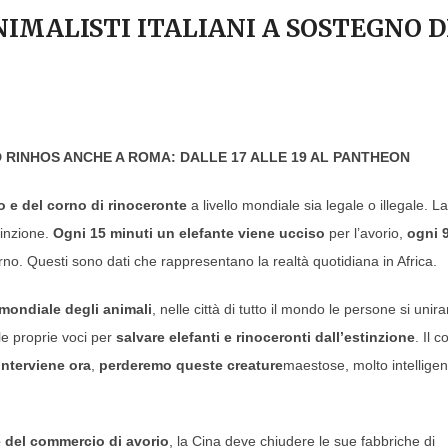
NIMALISTI ITALIANI A SOSTEGNO D
RINHOS ANCHE A ROMA: DALLE 17 ALLE 19 AL PANTHEON
o e del corno di rinoceronte
a livello mondiale sia legale o illegale. La
tinzione.
Ogni 15 minuti un elefante viene ucciso
per l’avorio,
ogni 
rno. Questi sono dati che rappresentano la realtà quotidiana in Africa.
mondiale degli animali
, nelle città di tutto il mondo le persone si unir
 le proprie voci per
salvare elefanti e rinoceronti dall’estinzione
. Il c
interviene ora
,
perderemo queste creature
maestose, molto intelligen
e del commercio di avorio
, la Cina deve chiudere le sue fabbriche di