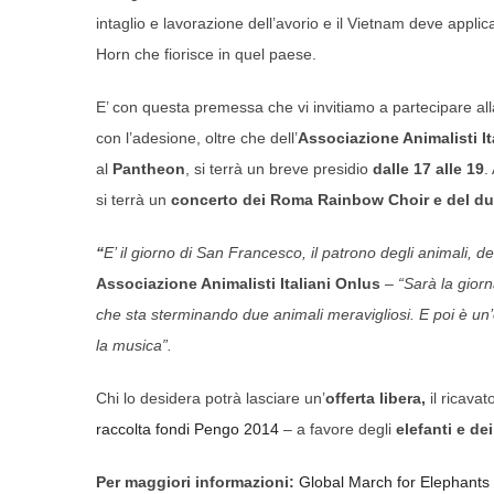
intaglio e lavorazione dell’avorio e il Vietnam deve applic
Horn che fiorisce in quel paese.
E’ con questa premessa che vi invitiamo a partecipare al
con l’adesione, oltre che dell’
Associazione Animalisti It
al
Pantheon
, si terrà un breve presidio
dalle 17 alle 19
.
si terrà un
concerto dei Roma Rainbow Choir e del du
“
E’ il giorno di San Francesco, il patrono degli animali, del
Associazione Animalisti Italiani Onlus
–
“Sarà la gior
che sta sterminando due animali meravigliosi. E poi è un’o
la musica”.
Chi lo desidera potrà lasciare un’
offerta libera,
il ricava
raccolta fondi Pengo 2014
– a favore degli
elefanti e de
Per maggiori informazioni:
Global March for Elephant