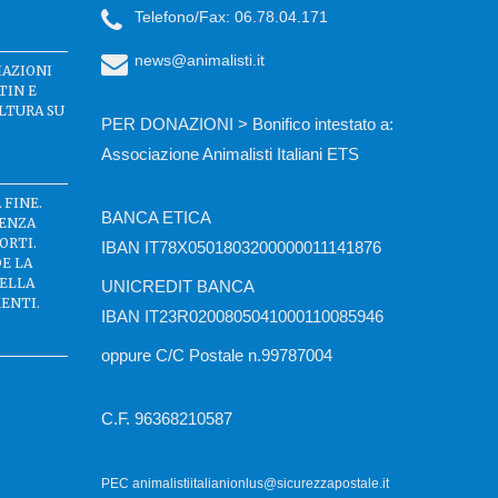
Telefono/Fax: 06.78.04.171
news@animalisti.it
IAZIONI
TIN E
LTURA SU
PER DONAZIONI > Bonifico intestato a:
Associazione Animalisti Italiani ETS
 FINE.
BANCA ETICA
SENZA
ORTI.
IBAN IT78X0501803200000011141876
DE LA
DELLA
UNICREDIT BANCA
ENTI.
IBAN IT23R0200805041000110085946
oppure C/C Postale n.99787004
C.F. 96368210587
PEC animalistiitalianionlus@sicurezzapostale.it