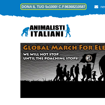
DONA IL TUO 5x1000! C.F.96368210587
ne