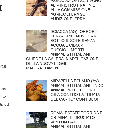
ASSOCIAZIONI SCRIVONO
AL MINISTRO FRATIN E
I
ALLA COMMISSIONE
AGRICOLTURA SU
AUDIZIONE ISPRA
SCIACCA (AG): ORRORE
SENZA FINE. NOVE CANI
SOTTO IL SOLE SENZA
ACQUA E CIBO, 4
CUCCIOLI MORTI.
ANIMALISTI ITALIANI
CHIEDE LA GALERA IN APPLICAZIONE
DELLA NUOVA LEGGE
9/10
MALTRATTAMENTI.
MIRABELLA ECLANO (AV) –
ANIMALISTI ITALIANI, LNDC
anno
ANIMAL PROTECTION E
OIPA CONTRO LA “TIRATA
onto
DEL CARRO” CON I BUOI
ti, ed
ROMA: ESTATE TORRIDA E
CRIMINALE, BRUCIATO
VIVO UN GATTO.
ANIMALISTI ITALIANI