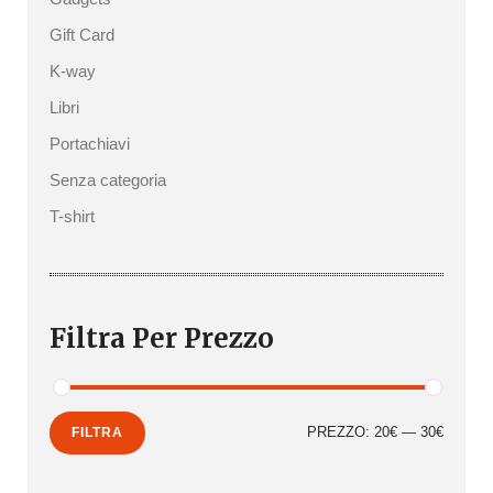
Gift Card
K-way
Libri
Portachiavi
Senza categoria
T-shirt
Filtra Per Prezzo
Prezzo
Prezzo
PREZZO:
20€
—
30€
FILTRA
Min
Max