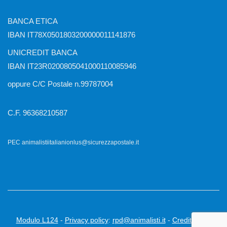
BANCA ETICA
IBAN IT78X0501803200000011141876
UNICREDIT BANCA
IBAN IT23R0200805041000110085946
oppure C/C Postale n.99787004
C.F. 96368210587
PEC animalistiitalianionlus@sicurezzapostale.it
Modulo L124
-
Privacy policy
:
rpd@animalisti.it
-
Credits