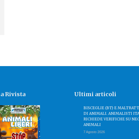
a Rivista
Ultimi articoli
BISCEGLIE (BT) E MALTRA
DI ANIMALI. ANIMALISTI IT
RICHIEDE VERIFICHE SU NE
ANIMALI
7 Agosto 2026