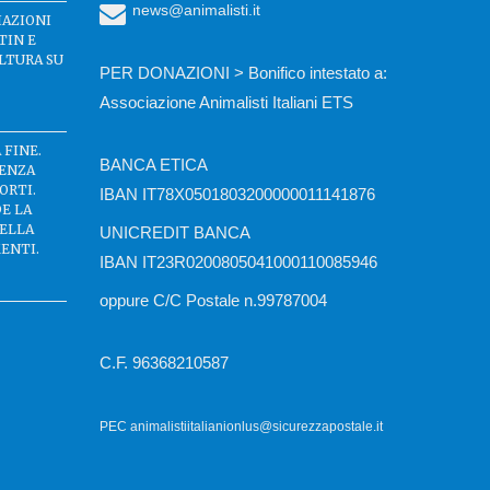
news@animalisti.it
IAZIONI
TIN E
LTURA SU
PER DONAZIONI > Bonifico intestato a:
Associazione Animalisti Italiani ETS
 FINE.
BANCA ETICA
SENZA
ORTI.
IBAN IT78X0501803200000011141876
DE LA
DELLA
UNICREDIT BANCA
ENTI.
IBAN IT23R0200805041000110085946
oppure C/C Postale n.99787004
C.F. 96368210587
PEC animalistiitalianionlus@sicurezzapostale.it