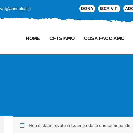
ws@animalisti.it
DONA
ISCRIVITI
AD
HOME
CHI SIAMO
COSA FACCIAMO
Non è stato trovato nessun prodotto che corrisponde al