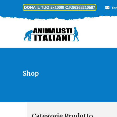
DONA IL TUO 5x1000! C.F.96368210587
ne
Shop
Categorie Prodotto