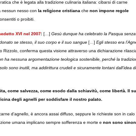
tica che è legata alla tradizione culinaria italiana: cibarsi di carne
 ha nessun nesso con
la religione cristiana
che
non impone regole
sentiti o proibiti.
edetto XVI nel 2007
:
[…]
Gesù dunque ha celebrato la Pasqua senza
 donato se stesso, il suo corpo e il suo sangue
[…]
Egli stesso era l’Agn
izzolo, conferma questa visione attraverso una dichiarazione rilasci
on ha nessuna argomentazione teologica sostenibile, perché la tradizi
solo sono inutili, ma addirittura crudeli e sicuramente lontani dall’idea d
vita, come salvezza, come esodo dalla schiavitù, come libertà. Il s
ina degli agnelli per soddisfare il nostro palato.
carne d’agnello, è ancora assai diffuso, seppure le richieste son in calo
trizione umana implicano sempre sofferenza e morte e
non sono sino