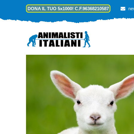
DONA IL TUO 5x1000! C.F.96368210587
ne