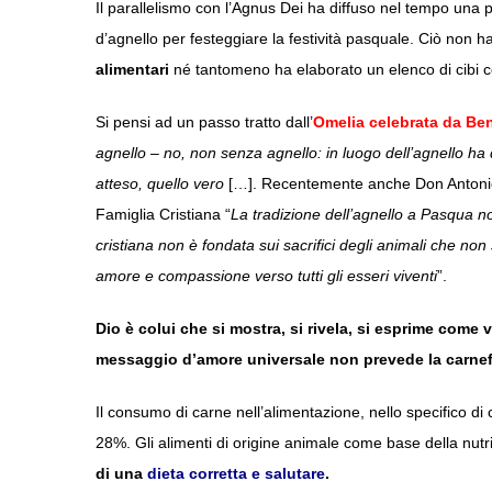
Il parallelismo con l’Agnus Dei ha diffuso nel tempo una pra
d’agnello per festeggiare la festività pasquale. Ciò non
alimentari
né tantomeno ha elaborato un elenco di cibi con
Si pensi ad un passo tratto dall’
Omelia celebrata da Ben
agnello – no, non senza agnello: in luogo dell’agnello ha
atteso, quello vero
[…]. Recentemente anche Don Antonio R
Famiglia Cristiana “
La tradizione dell’agnello a Pasqua n
cristiana non è fondata sui sacrifici degli animali che non 
amore e compassione verso tutti gli esseri viventi
”.
Dio è colui che si mostra, si rivela, si esprime come 
messaggio d’amore universale non prevede la carnefic
Il consumo di carne nell’alimentazione, nello specifico di 
28%. Gli alimenti di origine animale come base della nu
di una
dieta corretta e salutare
.