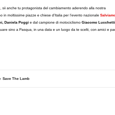
9
, sii anche tu protagonista del cambiamento aderendo alla nostra
mo in moltissime piazze e chiese d’Italia per l’evento nazionale
Salviamo
hi, Daniela Poggi
e dal campione di motociclismo
Giacomo Lucchetti
tinuare sino a Pasqua, in una data e un luogo da te scelti, con amici e par
e
Save The Lamb