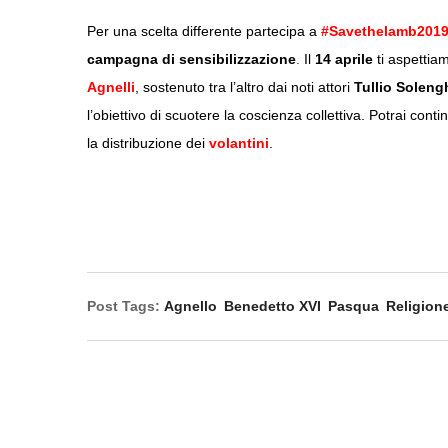
Per una scelta differente partecipa a
#Savethelamb201
campagna di sensibilizzazione
.
Il
14 aprile
ti aspettia
Agnelli
, sostenuto tra l’altro dai noti attori
Tullio Soleng
l’obiettivo di scuotere la coscienza collettiva. Potrai con
la distribuzione dei
volantini
.
Post Tags:
Agnello
Benedetto XVI
Pasqua
Religion