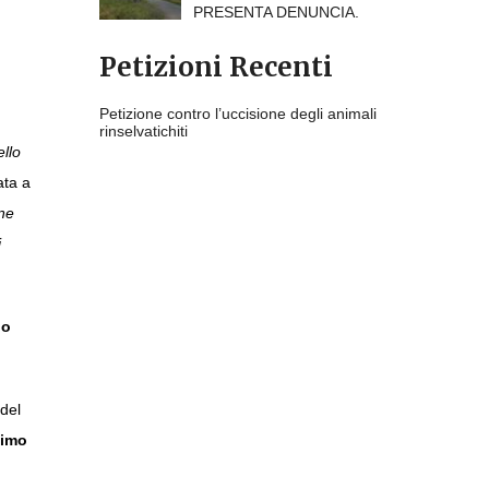
PRESENTA DENUNCIA.
Petizioni Recenti
Petizione contro l’uccisione degli animali
rinselvatichiti
ello
ata a
one
i
uo
 del
nimo