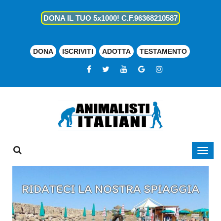
DONA IL TUO 5x1000! C.F.96368210587
DONA
ISCRIVITI
ADOTTA
TESTAMENTO