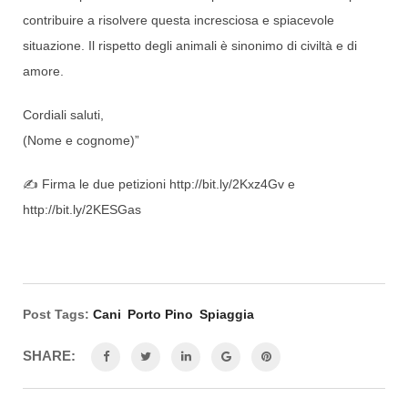
contribuire a risolvere questa incresciosa e spiacevole
situazione. Il rispetto degli animali è sinonimo di civiltà e di
amore.
Cordiali saluti,
(Nome e cognome)”
✍️ Firma le due petizioni http://bit.ly/2Kxz4Gv e
http://bit.ly/2KESGas
Post Tags:
Cani
Porto Pino
Spiaggia
SHARE: