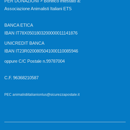
PER DONAZIONI > Bonifico intestato a:
Associazione Animalisti Italiani ETS
BANCA ETICA
IBAN IT78X0501803200000011141876
UNICREDIT BANCA
IBAN IT23R0200805041000110085946
oppure C/C Postale n.99787004
C.F. 96368210587
PEC animalistiitalianionlus@sicurezzapostale.it