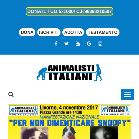
DONA IL TUO 5x1000! C.F.96368210587
DONA
ISCRIVITI
ADOTTA
TESTAMENTO