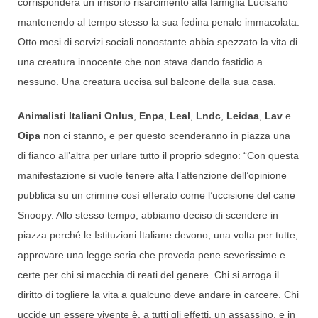
corrisponderà un irrisorio risarcimento alla famiglia Lucisano
mantenendo al tempo stesso la sua fedina penale immacolata.
Otto mesi di servizi sociali nonostante abbia spezzato la vita di
una creatura innocente che non stava dando fastidio a
nessuno. Una creatura uccisa sul balcone della sua casa.
Animalisti Italiani Onlus
,
Enpa
,
Leal
,
Lndc
,
Leidaa
,
Lav
e
Oipa
non ci stanno, e per questo scenderanno in piazza una
di fianco all’altra per urlare tutto il proprio sdegno: “Con questa
manifestazione si vuole tenere alta l’attenzione dell’opinione
pubblica su un crimine così efferato come l’uccisione del cane
Snoopy. Allo stesso tempo, abbiamo deciso di scendere in
piazza perché le Istituzioni Italiane devono, una volta per tutte,
approvare una legge seria che preveda pene severissime e
certe per chi si macchia di reati del genere. Chi si arroga il
diritto di togliere la vita a qualcuno deve andare in carcere. Chi
uccide un essere vivente è, a tutti gli effetti, un assassino, e in