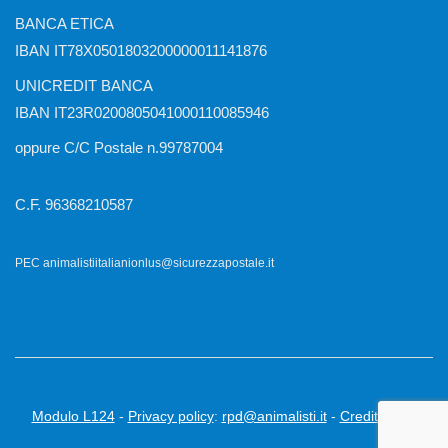
BANCA ETICA
IBAN IT78X0501803200000011141876
UNICREDIT BANCA
IBAN IT23R0200805041000110085946
oppure C/C Postale n.99787004
C.F. 96368210587
PEC animalistiitalianionlus@sicurezzapostale.it
Modulo L124
-
Privacy policy
:
rpd@animalisti.it
-
Credits