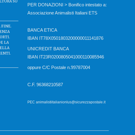
LTURA SU
PER DONAZIONI > Bonifico intestato a:
Associazione Animalisti Italiani ETS
 FINE.
BANCA ETICA
SENZA
ORTI.
IBAN IT78X0501803200000011141876
DE LA
DELLA
UNICREDIT BANCA
ENTI.
IBAN IT23R0200805041000110085946
oppure C/C Postale n.99787004
C.F. 96368210587
PEC animalistiitalianionlus@sicurezzapostale.it