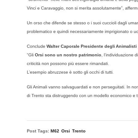
Vinci e Caravaggio, non si merita assolutamente”, affer
Un orso che difende se stesso o i suoi cuccioli dagli uma
problematico e quindi necessariamente imprigionato o ucci
Conclude
Walter Caporale Presidente degli Animalisti I
“Gli
Orsi sono un nostro patrimonio
, l’individuazione d
criticità non possono più essere rimandati.
L’esempio abruzzese è sotto gli occhi di tutti.
Gli Animali vanno salvaguardati e non perseguitati. In nom
di Trento sta distruggendo con un modello economico e turi
Post Tags:
M62
Orsi
Trento