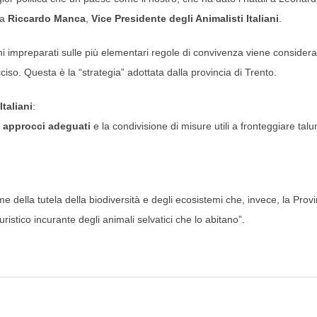
ma
Riccardo Manca
,
Vice Presidente degli Animalisti Italiani
.
ni impreparati sulle più elementari regole di convivenza viene considera
so. Questa è la “strategia” adottata dalla provincia di Trento.
taliani
:
i
approcci adeguati
e la condivisione di misure utili a fronteggiare talu
e della tutela della biodiversità e degli ecosistemi che, invece, la Provi
stico incurante degli animali selvatici che lo abitano”.