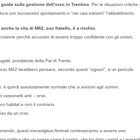
 guida sulla gestione dell’orso in Trentino
. Per le situazioni critiche
attura con successivo spostamento e “nei casi estremi” l’abbattimento.
anche la vita di M62, suo fratello,
è a rischio
.
uccisione perché accusato di essere troppo confidente con gli umani,
gatti, presidente della Pat di Trento.
l’orso M62 farebbero pensare, secondo questi “signori”, a un pericolo
to; è quindi assolutamente normale che si avvicini agli uomini.
i cassonetti anti – orso.
ro habitat e non il contrario.
iso da un orso.
vvenendo, questi meravigliosi Animali continueranno a essere uno
ior politica che un paese come il nostro, che ha dato i natali a Leonar