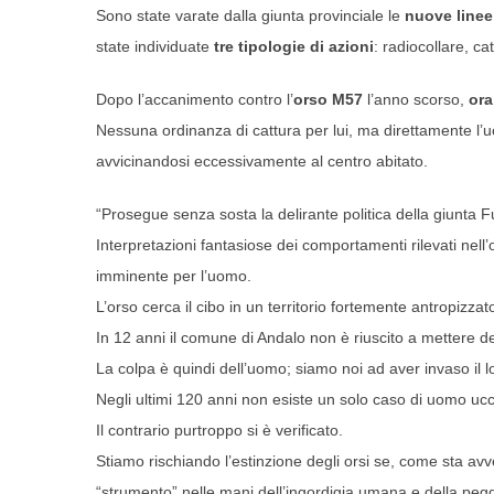
Sono state varate dalla giunta provinciale le
nuove linee
state individuate
tre tipologie di azioni
: radiocollare, c
Dopo l’accanimento contro l’
orso
M57
l’anno scorso,
ora 
Nessuna ordinanza di cattura per lui, ma direttamente l’
avvicinandosi eccessivamente al centro abitato.
“Prosegue senza sosta la delirante politica della giunta Fu
Interpretazioni fantasiose dei comportamenti rilevati nel
imminente per l’uomo.
L’orso cerca il cibo in un territorio fortemente antropizza
In 12 anni il comune di Andalo non è riuscito a mettere de
La colpa è quindi dell’uomo; siamo noi ad aver invaso il lo
Negli ultimi 120 anni non esiste un solo caso di uomo ucc
Il contrario purtroppo si è verificato.
Stiamo rischiando l’estinzione degli orsi se, come sta a
“strumento” nelle mani dell’ingordigia umana e della pegg