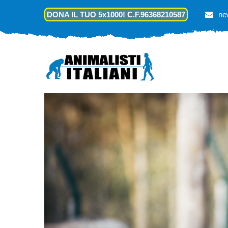
DONA IL TUO 5x1000! C.F.96368210587
ne