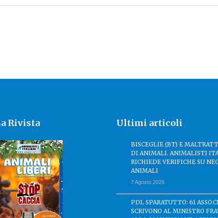
a Rivista
Ultimi articoli
BISCEGLIE (BT) E MALTRA
DI ANIMALI. ANIMALISTI IT
RICHIEDE VERIFICHE SU NE
ANIMALI
7 Agosto 2026
PDL SPARATUTTO: 61 ASSOC
SCRIVONO AL MINISTRO FRA