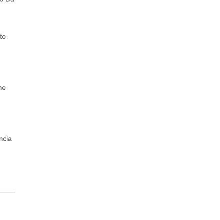
to
ne
ncia