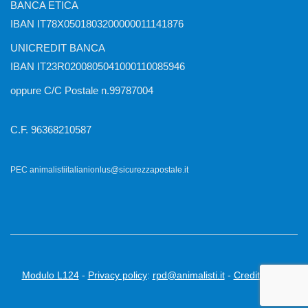
BANCA ETICA
IBAN IT78X0501803200000011141876
UNICREDIT BANCA
IBAN IT23R0200805041000110085946
oppure C/C Postale n.99787004
C.F. 96368210587
PEC animalistiitalianionlus@sicurezzapostale.it
Modulo L124
-
Privacy policy
:
rpd@animalisti.it
-
Credits