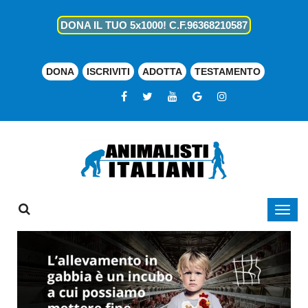
DONA IL TUO 5x1000! C.F.96368210587
DONA
ISCRIVITI
ADOTTA
TESTAMENTO