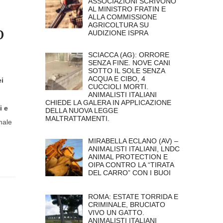
ASSOCIAZIONI SCRIVONO
AL MINISTRO FRATIN E
ALLA COMMISSIONE
AGRICOLTURA SU
O
AUDIZIONE ISPRA
SCIACCA (AG): ORRORE
SENZA FINE. NOVE CANI
SOTTO IL SOLE SENZA
ACQUA E CIBO, 4
ei
CUCCIOLI MORTI.
ANIMALISTI ITALIANI
CHIEDE LA GALERA IN APPLICAZIONE
i e
DELLA NUOVA LEGGE
MALTRATTAMENTI.
male
MIRABELLA ECLANO (AV) –
ANIMALISTI ITALIANI, LNDC
ANIMAL PROTECTION E
OIPA CONTRO LA “TIRATA
DEL CARRO” CON I BUOI
ROMA: ESTATE TORRIDA E
CRIMINALE, BRUCIATO
VIVO UN GATTO.
ANIMALISTI ITALIANI