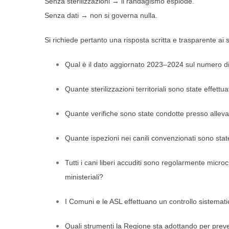
Senza sterilizzazioni → il randagismo esplode.
Senza dati → non si governa nulla.
Si richiede pertanto una risposta scritta e trasparente ai 
Qual è il dato aggiornato 2023–2024 sul numero di
Quante sterilizzazioni territoriali sono state effettu
Quante verifiche sono state condotte presso allevator
Quante ispezioni nei canili convenzionati sono sta
Tutti i cani liberi accuditi sono regolarmente microc
ministeriali?
I Comuni e le ASL effettuano un controllo sistematic
Quali strumenti la Regione sta adottando per prev