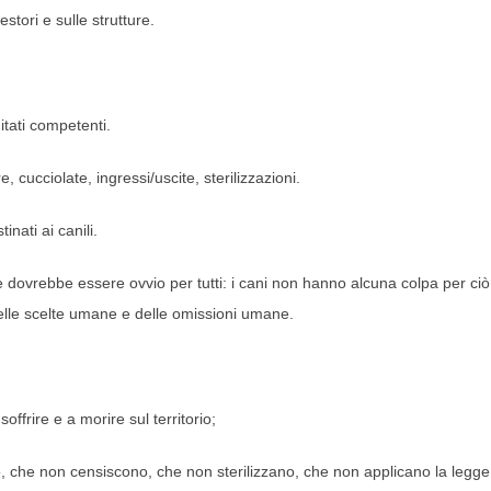
stori e sulle strutture.
tati competenti.
 cucciolate, ingressi/uscite, sterilizzazioni.
nati ai canili.
dovrebbe essere ovvio per tutti: i cani non hanno alcuna colpa per ci
elle scelte umane e delle omissioni umane.
offrire e a morire sul territorio;
o, che non censiscono, che non sterilizzano, che non applicano la legge