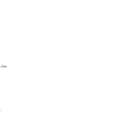
ò che
;