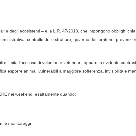
mali e degli ecosistemi – e la L.R. 47/2013, che impongono obblighi chiar
istrativa, controllo delle strutture, governo del territorio, prevenzio
 e limita l’accesso di volontari e veterinari, appare in evidente contras
nifica esporre animali vulnerabili a maggiore sofferenza, invisibilità e ma
UDERE nei weekend, esattamente quando:
oni e monitoraggi