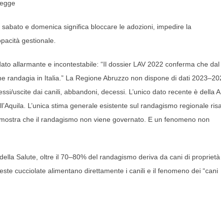
 legge
sabato e domenica significa bloccare le adozioni, impedire la
l’opacità gestionale.
o allarmante e incontestabile: “Il dossier LAV 2022 conferma che dal
ione randagia in Italia.” La Regione Abruzzo non dispone di dati 2023–2
ressi/uscite dai canili, abbandoni, decessi. L’unico dato recente è della 
ll’Aquila. L’unica stima generale esistente sul randagismo regionale risa
 dimostra che il randagismo non viene governato. E un fenomeno non
 della Salute, oltre il 70–80% del randagismo deriva da cani di proprietà
 Queste cucciolate alimentano direttamente i canili e il fenomeno dei “cani