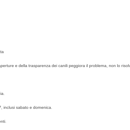
ta
erture e della trasparenza dei canili peggiora il problema, non lo risol
ia.
 7, inclusi sabato e domenica.
nti.