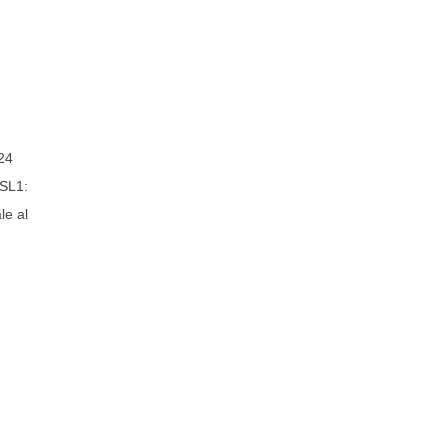
024
ASL1:
le al