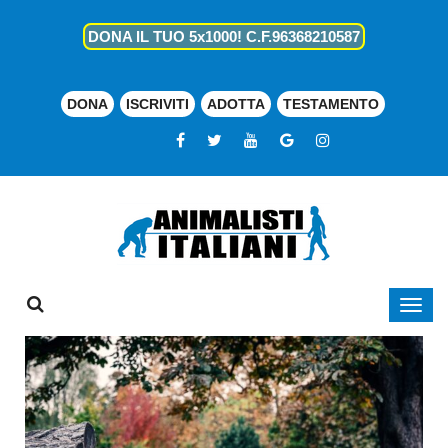
DONA IL TUO 5x1000! C.F.96368210587
DONA
ISCRIVITI
ADOTTA
TESTAMENTO