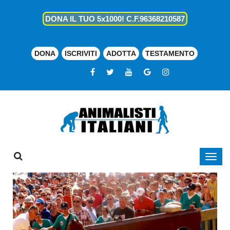
DONA IL TUO 5x1000! C.F.96368210587
DONA
ISCRIVITI
ADOTTA
TESTAMENTO