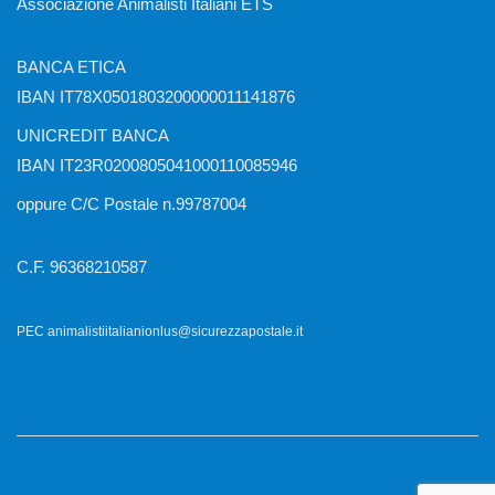
Associazione Animalisti Italiani ETS
BANCA ETICA
IBAN IT78X0501803200000011141876
UNICREDIT BANCA
IBAN IT23R0200805041000110085946
oppure C/C Postale n.99787004
C.F. 96368210587
PEC animalistiitalianionlus@sicurezzapostale.it