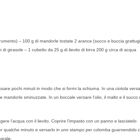
i frumento) – 100 g di mandorle tostate 2 arance (succo e buccia grattug
i di girasole – 1 cubetto da 25 g di lievito di birra 200 g circa di acqua
riposare pochi minuti in modo che si formi la schiuma. In una ciotola versa
le mandorle sminuzzate. In un boccale versare l’olio, il malto e il succo 
ngere l’acqua con il lievito. Coprire l’impasto con un panno e lasciatelo
 per qualche minuto e versarlo in uno stampo per colomba guarnendolo c
grale.