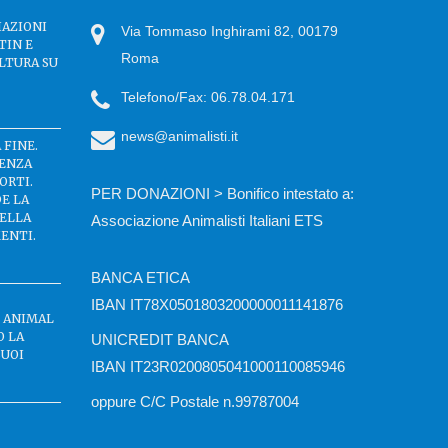
IAZIONI
Via Tommaso Inghirami 82, 00179
TIN E
Roma
LTURA SU
Telefono/Fax: 06.78.04.171
news@animalisti.it
 FINE.
SENZA
ORTI.
PER DONAZIONI > Bonifico intestato a:
DE LA
DELLA
Associazione Animalisti Italiani ETS
ENTI.
BANCA ETICA
IBAN IT78X0501803200000011141876
C ANIMAL
O LA
UNICREDIT BANCA
BUOI
IBAN IT23R0200805041000110085946
oppure C/C Postale n.99787004