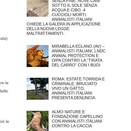
SENZA FINE. NOVE CANI
SOTTO IL SOLE SENZA
ACQUA E CIBO, 4
CUCCIOLI MORTI.
ANIMALISTI ITALIANI
CHIEDE LA GALERA IN APPLICAZIONE
DELLA NUOVA LEGGE
MALTRATTAMENTI.
iata)
MIRABELLA ECLANO (AV) –
ANIMALISTI ITALIANI, LNDC
ANIMAL PROTECTION E
OIPA CONTRO LA “TIRATA
DEL CARRO” CON I BUOI
ROMA: ESTATE TORRIDA E
re le
CRIMINALE, BRUCIATO
VIVO UN GATTO.
delle
ANIMALISTI ITALIANI
PRESENTA DENUNCIA.
ALMO NATURE E
FONDAZIONE CAPELLINO
CON ANIMALISTI ITALIANI
on le
CONTRO LA CACCIA