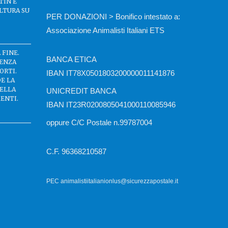
TIN E
LTURA SU
PER DONAZIONI > Bonifico intestato a:
Associazione Animalisti Italiani ETS
 FINE.
BANCA ETICA
SENZA
ORTI.
IBAN IT78X0501803200000011141876
DE LA
DELLA
UNICREDIT BANCA
ENTI.
IBAN IT23R0200805041000110085946
oppure C/C Postale n.99787004
C.F. 96368210587
PEC animalistiitalianionlus@sicurezzapostale.it