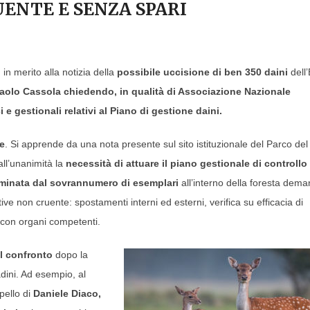
ENTE E SENZA SPARI
, in merito alla notizia della
possibile uccisione di ben 350 daini
dell
 Paolo Cassola chiedendo, in qualità di Associazione Nazionale
i e gestionali relativi al Piano di gestione daini.
le
. Si apprende da una nota presente sul sito istituzionale del Parco del
all’unanimità la
necessità di attuare il piano gestionale di controllo
erminata dal sovrannumero di esemplari
all’interno della foresta dema
ive non cruente: spostamenti interni ed esterni, verifica su efficacia di
 con organi competenti.
il confronto
dopo la
adini. Ad esempio, al
pello di
Daniele Diaco,