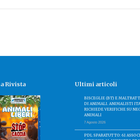
a Rivista
Ultimi articoli
BISCEGLIE (BT) E MALTRA
DI ANIMALI. ANIMALISTI IT
RICHIEDE VERIFICHE SU NE
ANIMALI
7 Agosto 2026
PDL SPARATUTTO: 61 ASSOC