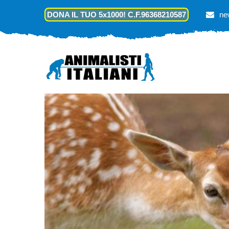
DONA IL TUO 5x1000! C.F.96368210587
ne