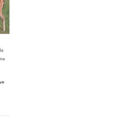
la
una
ive