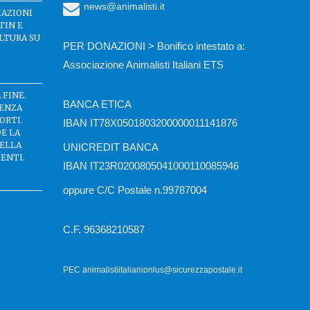
news@animalisti.it
IAZIONI
TIN E
LTURA SU
PER DONAZIONI > Bonifico intestato a:
Associazione Animalisti Italiani ETS
 FINE.
BANCA ETICA
SENZA
ORTI.
IBAN IT78X0501803200000011141876
DE LA
DELLA
UNICREDIT BANCA
ENTI.
IBAN IT23R0200805041000110085946
oppure C/C Postale n.99787004
C.F. 96368210587
PEC animalistiitalianionlus@sicurezzapostale.it