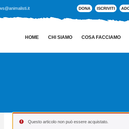
ws@animalisti.it
DONA
ISCRIVITI
AD
HOME
CHI SIAMO
COSA FACCIAMO
Questo articolo non può essere acquistato.