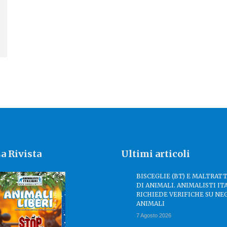
a Rivista
Ultimi articoli
BISCEGLIE (BT) E MALTRA
DI ANIMALI. ANIMALISTI IT
RICHIEDE VERIFICHE SU NE
ANIMALI
7 Agosto 2026