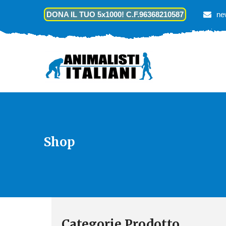
DONA IL TUO 5x1000! C.F.96368210587
ne
Shop
Categorie Prodotto