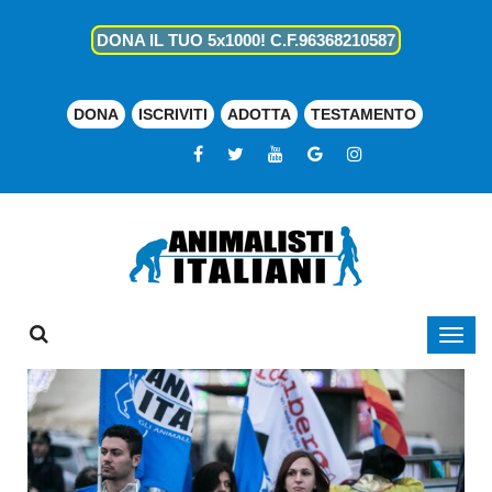
DONA IL TUO 5x1000! C.F.96368210587
DONA
ISCRIVITI
ADOTTA
TESTAMENTO