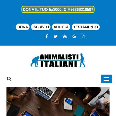
DONA IL TUO 5x1000! C.F.96368210587
DONA
ISCRIVITI
ADOTTA
TESTAMENTO