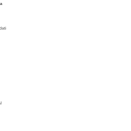
la
dati
I