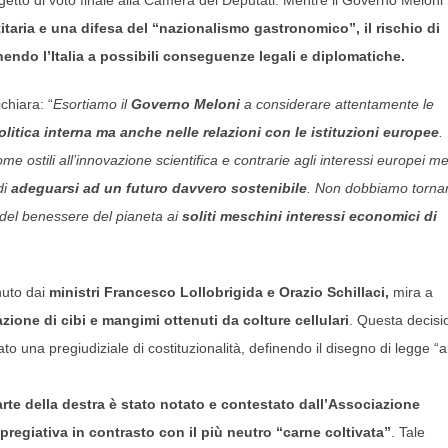
titaria e una difesa del “nazionalismo gastronomico”,
il rischio di
endo l’Italia a possibili conseguenze legali e diplomatiche.
chiara: “
Esortiamo il
Governo Meloni
a considerare attentamente le
olitica interna ma anche nelle relazioni con le istituzioni europee
.
ostili all’innovazione scientifica e contrarie agli interessi europei me
di
adeguarsi ad un futuro davvero sostenibile
. Non dobbiamo torna
 del benessere del pianeta ai
soliti meschini interessi economici di
uto dai
ministri Francesco Lollobrigida e Orazio Schillaci,
mira a
zione di cibi e mangimi ottenuti da colture cellulari
. Questa decisi
o una pregiudiziale di costituzionalità, definendo il disegno di legge “a
arte della destra è stato notato e contestato dall’Associazione
 spregiativa in contrasto con il più neutro “carne coltivata”
. Tale