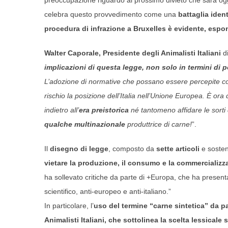
celebra questo provvedimento come una
battaglia iden
procedura di infrazione a Bruxelles è evidente, espon
Walter Caporale, Presidente degli Animalisti Italiani
di
implicazioni di questa legge, non solo in termini di p
L’adozione di normative che possano essere percepite come 
rischio la posizione dell’Italia nell’Unione Europea. È ora 
indietro all’
era preistorica
né tantomeno affidare le sorti
qualche multinazionale
produttrice di carne!
”.
Il
disegno di legge
, composto da
sette articoli
e sosten
vietare la produzione, il consumo e la commercializza
ha sollevato critiche da parte di +Europa, che ha presentat
scientifico, anti-europeo e anti-italiano.”
In particolare, l’
uso del termine “carne sintetica” da p
Animalisti Italiani, che sottolinea la scelta lessicale