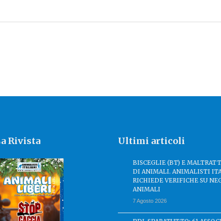
a Rivista
Ultimi articoli
BISCEGLIE (BT) E MALTRA
DI ANIMALI. ANIMALISTI IT
RICHIEDE VERIFICHE SU NE
ANIMALI
7 Agosto 2026