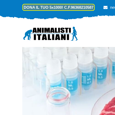
DONA IL TUO 5x1000! C.F.96368210587
ne