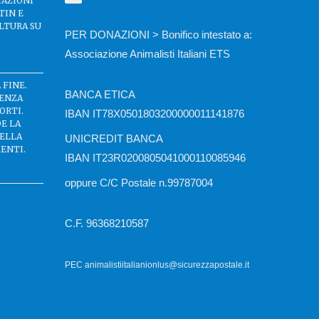
IAZIONI
TIN E
LTURA SU
PER DONAZIONI > Bonifico intestato a:
Associazione Animalisti Italiani ETS
 FINE.
BANCA ETICA
SENZA
ORTI.
IBAN IT78X0501803200000011141876
DE LA
DELLA
UNICREDIT BANCA
ENTI.
IBAN IT23R0200805041000110085946
oppure C/C Postale n.99787004
C.F. 96368210587
PEC animalistiitalianionlus@sicurezzapostale.it