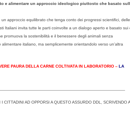
tito e alimentare un approccio ideologico piuttosto che basato sul
un approccio equilibrato che tenga conto dei progressi scientifici, delle
 Italiani invita tutte le parti coinvolte a un dialogo aperto e basato sui 
he promuova la sostenibilità e il benessere degli animali senza
e alimentare italiano, ma semplicemente orientandolo verso un’altra
VERE PAURA DELLA CARNE COLTIVATA IN LABORATORIO –
LA
______________________________________________________
 I CITTADINI AD OPPORSI A QUESTO ASSURDO DDL, SCRIVENDO A