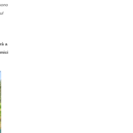
sono
ul
rà a
amici