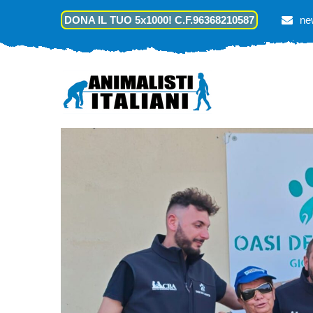
DONA IL TUO 5x1000! C.F.96368210587
ne