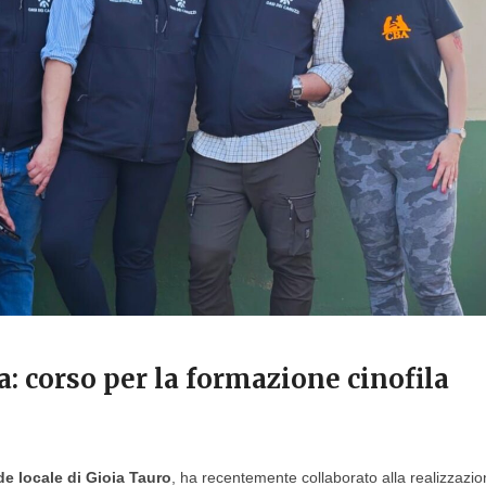
a: corso per la formazione cinofila
de locale di Gioia Tauro
, ha recentemente collaborato alla realizzazio