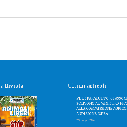
a Rivista
Ultimi articoli
PDL SPARATUTTO: 61 ASSOC
SCRIVONO AL MINISTRO FRA
ALLA COMMISSIONE AGRICO
AUDIZIONE ISPRA
23 Luglio 2026