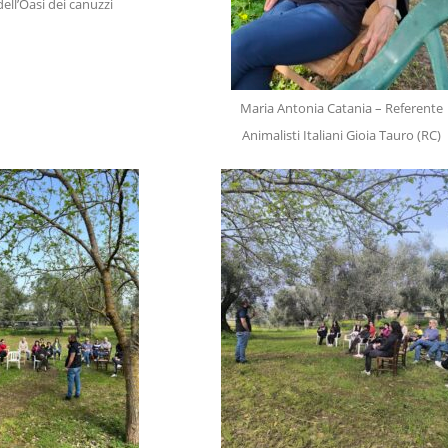
dell’Oasi dei canuzzi
Maria Antonia Catania – Referente
Animalisti Italiani Gioia Tauro (RC)