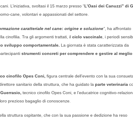
cani. L’iniziativa, svoltasi il 15 marzo presso “
L’Oasi dei Canuzzi” di G
uomo-cane, volontari e appassionati del settore.
 formazione caratteriale nel cane: origine e soluzione
“
, ha affrontato
inofilia. Tra gli argomenti trattati, il
ciclo vaccinale
, i periodi sensibi
etto sviluppo comportamentale.
La giornata è stata caratterizzata da
 partecipanti
strumenti concreti per comprendere e gestire al meglio 
co cinofilo Opes Coni,
figura centrale dell’evento con la sua consuet
 direttore sanitario della struttura, che ha guidato la
parte veterinaria
c
 Guerrasio,
tecnico cinofilo Opes Coni, e l’educatrice cognitivo-relazion
l loro prezioso bagaglio di conoscenze.
ella struttura ospitante, che con la sua passione e dedizione ha reso