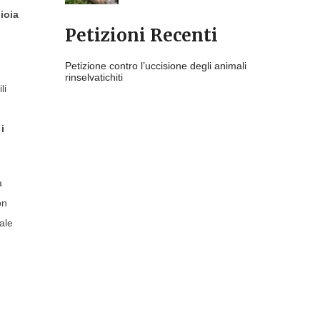
ioia
Petizioni Recenti
Petizione contro l’uccisione degli animali
rinselvatichiti
li
i
a
on
ale