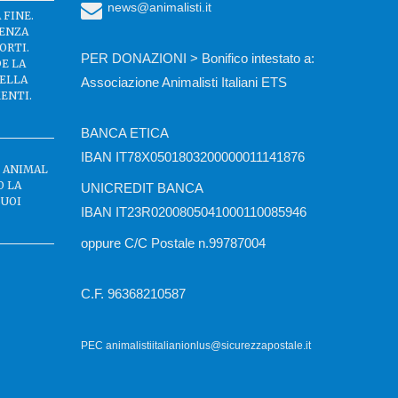
news@animalisti.it
 FINE.
SENZA
ORTI.
PER DONAZIONI > Bonifico intestato a:
DE LA
DELLA
Associazione Animalisti Italiani ETS
ENTI.
BANCA ETICA
IBAN IT78X0501803200000011141876
C ANIMAL
O LA
UNICREDIT BANCA
BUOI
IBAN IT23R0200805041000110085946
oppure C/C Postale n.99787004
C.F. 96368210587
PEC animalistiitalianionlus@sicurezzapostale.it