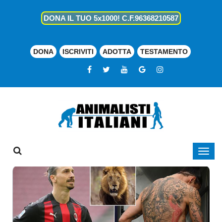
DONA IL TUO 5x1000! C.F.96368210587
DONA
ISCRIVITI
ADOTTA
TESTAMENTO