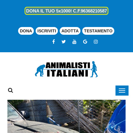
DONA IL TUO 5x1000! C.F.96368210587
DONA
ISCRIVITI
ADOTTA
TESTAMENTO