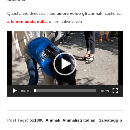
Quest’anno dimostra il tuo
amore verso gli animali
: sostienici,
a te non costa nulla
, a loro salva la vita.
Video
Player
00:00
01:29
Post Tags:
5x1000
Animali
Animalisti Italiani
Salvataggio