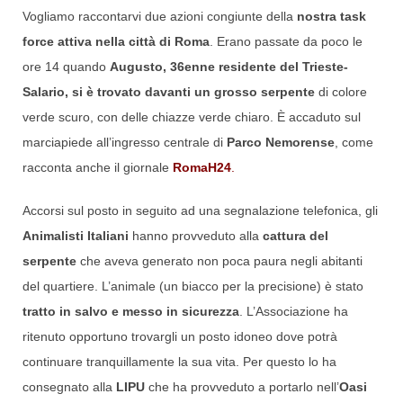
Vogliamo raccontarvi due azioni congiunte della
nostra task
force attiva nella città di Roma
. Erano passate da poco le
ore 14 quando
Augusto, 36enne residente del Trieste-
Salario, si è trovato davanti un grosso serpente
di colore
verde scuro, con delle chiazze verde chiaro. È accaduto sul
marciapiede all’ingresso centrale di
Parco Nemorense
, come
racconta anche il giornale
RomaH24
.
Accorsi sul posto in seguito ad una segnalazione telefonica, gli
Animalisti Italiani
hanno provveduto alla
cattura del
serpente
che aveva generato non poca paura negli abitanti
del quartiere. L’animale (un biacco per la precisione) è stato
tratto in salvo e messo in sicurezza
. L’Associazione ha
ritenuto opportuno trovargli un posto idoneo dove potrà
continuare tranquillamente la sua vita. Per questo lo ha
consegnato alla
LIPU
che ha provveduto a portarlo nell’
Oasi