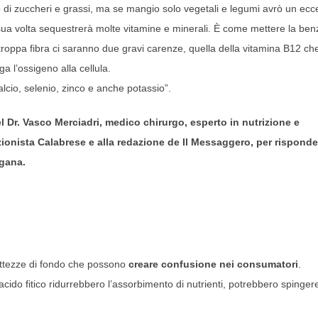
o di zuccheri e grassi, ma se mangio solo vegetali e legumi avrò un ec
 sua volta sequestrerà molte vitamine e minerali. È come mettere la ben
n troppa fibra ci saranno due gravi carenze, quella della vitamina B12 ch
a l’ossigeno alla cellula.
alcio, selenio, zinco e anche potassio”.
el Dr. Vasco Merciadri, medico chirurgo, esperto in nutrizione e
ionista Calabrese e alla redazione de Il Messaggero, per risponde
egana.
esattezze di fondo che possono
creare confusione nei consumatori
.
acido fitico ridurrebbero l’assorbimento di nutrienti, potrebbero spingere