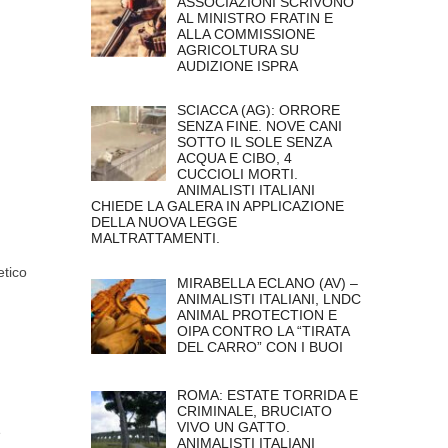
ASSOCIAZIONI SCRIVONO
AL MINISTRO FRATIN E
ALLA COMMISSIONE
AGRICOLTURA SU
AUDIZIONE ISPRA
SCIACCA (AG): ORRORE
SENZA FINE. NOVE CANI
SOTTO IL SOLE SENZA
ACQUA E CIBO, 4
CUCCIOLI MORTI.
ANIMALISTI ITALIANI
CHIEDE LA GALERA IN APPLICAZIONE
DELLA NUOVA LEGGE
MALTRATTAMENTI.
etico
MIRABELLA ECLANO (AV) –
ANIMALISTI ITALIANI, LNDC
ANIMAL PROTECTION E
OIPA CONTRO LA “TIRATA
DEL CARRO” CON I BUOI
ROMA: ESTATE TORRIDA E
CRIMINALE, BRUCIATO
VIVO UN GATTO.
è
ANIMALISTI ITALIANI