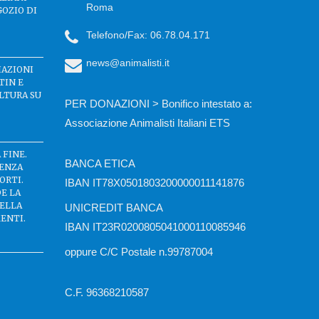
Roma
GOZIO DI
Telefono/Fax: 06.78.04.171
news@animalisti.it
IAZIONI
TIN E
LTURA SU
PER DONAZIONI > Bonifico intestato a:
Associazione Animalisti Italiani ETS
 FINE.
BANCA ETICA
SENZA
ORTI.
IBAN IT78X0501803200000011141876
DE LA
DELLA
UNICREDIT BANCA
ENTI.
IBAN IT23R0200805041000110085946
oppure C/C Postale n.99787004
C.F. 96368210587