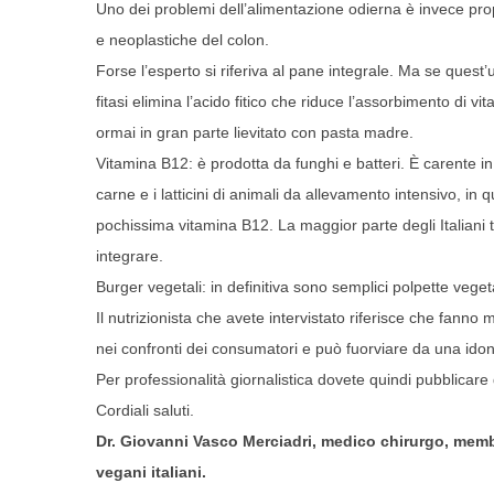
Uno dei problemi dell’alimentazione odierna è invece prop
e neoplastiche del colon.
Forse l’esperto si riferiva al pane integrale. Ma se quest
fitasi elimina l’acido fitico che riduce l’assorbimento di 
ormai in gran parte lievitato con pasta madre.
Vitamina B12: è prodotta da funghi e batteri. È carente in ch
carne e i latticini di animali da allevamento intensivo, i
pochissima vitamina B12. La maggior parte degli Italiani
integrare.
Burger vegetali: in definitiva sono semplici polpette veget
Il nutrizionista che avete intervistato riferisce che fann
nei confronti dei consumatori e può fuorviare da una ido
Per professionalità giornalistica dovete quindi pubblicare
Cordiali saluti.
Dr. Giovanni Vasco Merciadri, medico chirurgo, memb
vegani italiani.