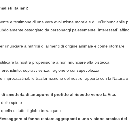
listi Italiani:
nte è testimone di una vera evoluzione morale e di un’irrinunciabile 
 subdolamente osteggiato da personaggi palesemente “interessati” affi
r rinunciare a nutrirsi di alimenti di origine animale è come ritornare
stificare la nostra propensione a non rinunciare alla bistecca.
ie ere: istinto, sopravvivenza, ragione o consapevolezza.
e improcrastinabile trasformazione del nostro rapporto con la Natura e 
i smetterla di anteporre il profitto al rispetto verso la Vita.
dello spirito.
e quella di tutto il globo terracqueo.
 Messaggero ci fanno restare aggrappati a una visione arcaica del