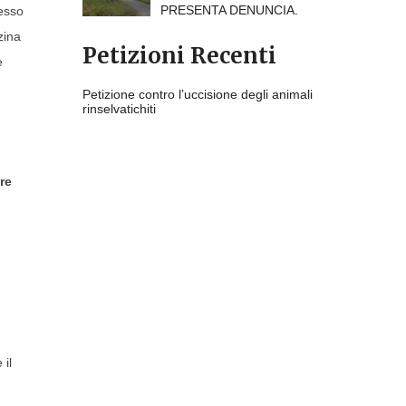
PRESENTA DENUNCIA.
cesso
zina
Petizioni Recenti
e
Petizione contro l’uccisione degli animali
rinselvatichiti
re
 il