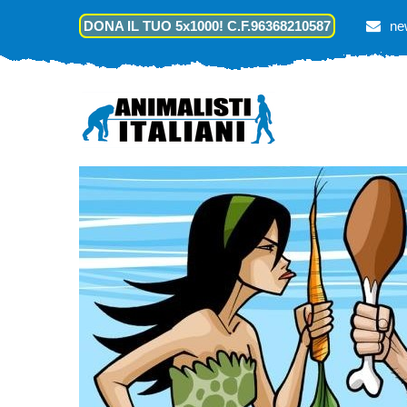
DONA IL TUO 5x1000! C.F.96368210587
ne