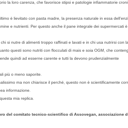
rio la loro carenza, che favorisce stipsi e patologie infiammatorie cron
’ultimo è lievitato con pasta madre, la presenza naturale in essa dell’en
vitamine e nutrienti. Per questo anche il pane integrale dei supermercati è
i si nutre di alimenti troppo raffinati e lavati e in chi usa nutrirsi con l
n quanto questi sono nutriti con flocculati di mais e soia OGM, che conte
 tende quindi ad esserne carente e tutti la devono prudenzialmente
ali più o meno saporite.
o malissimo ma non chiarisce il perché, questo non è scientificamente cor
nea informazione.
 questa mia replica.
ro del comitato tecnico-scientifico di Assovegan, associazione d