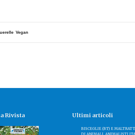
uerelle
Vegan
a Rivista
Ultimi articoli
BISCEGLIE (BT) E MALTRA
DI ANIMALI. ANIMALISTI IT