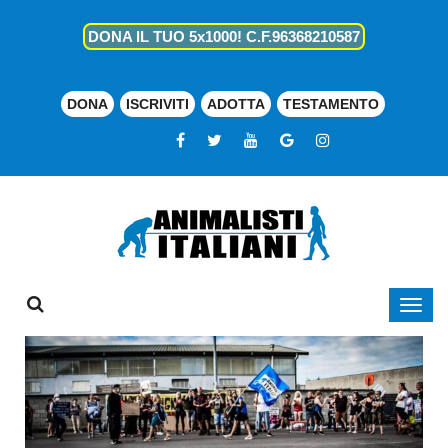
DONA IL TUO 5x1000! C.F.96368210587
DONA
ISCRIVITI
ADOTTA
TESTAMENTO