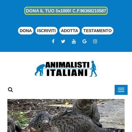
DONA IL TUO 5x1000! C.F.96368210587
DONA
ISCRIVITI
ADOTTA
TESTAMENTO