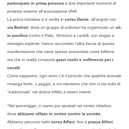
partecipato in prima persona
a due importanti momenti di
protesta insieme all’associazione UNA.
La prima iniziativa si è svolta in
corso Dante
, all’angolo con
via Battisti
, dove un gruppo di volontari ha organizzato un
sit-
in pacifico
contro il Palio. Striscioni e cartelli, con slogan e
immagini esplicite, hanno raccontato l’altra faccia di questa
manifestazione che viene spesso presentata come folklore,
ma che in realtà comporta
gravi rischi e sofferenze per i
cavalli
.
Come sappiamo, ogni anno c’è il pericolo che qualche animale
rimanga ferito, o peggio, e noi riteniamo che non ci sia nulla di
“tradizionale” nel dolore inflitto a esseri viventi.
“Nel pomeriggio, ci siamo poi spostati nel centro cittadino,
dove
abbiamo sfilato in corteo contro la corrida
.
Abbiamo percorso tutto
corso Alfieri
, fino a
piazza Alfieri
,