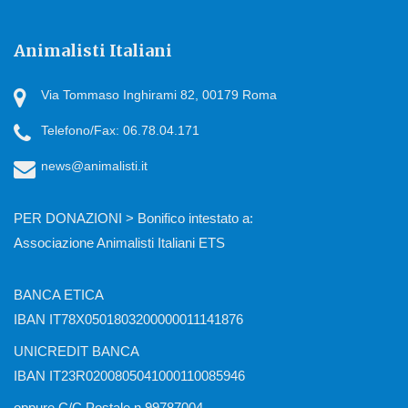
Animalisti Italiani
Via Tommaso Inghirami 82, 00179 Roma
Telefono/Fax: 06.78.04.171
news@animalisti.it
PER DONAZIONI > Bonifico intestato a:
Associazione Animalisti Italiani ETS
BANCA ETICA
IBAN IT78X0501803200000011141876
UNICREDIT BANCA
IBAN IT23R0200805041000110085946
oppure C/C Postale n.99787004