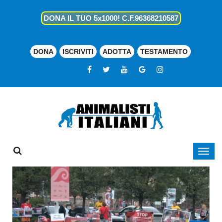
DONA IL TUO 5x1000! C.F.96368210587
DONA
ISCRIVITI
ADOTTA
TESTAMENTO