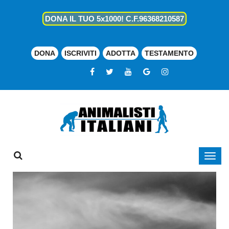
DONA IL TUO 5x1000! C.F.96368210587
DONA
ISCRIVITI
ADOTTA
TESTAMENTO