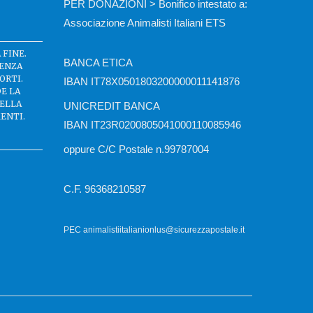
PER DONAZIONI > Bonifico intestato a:
Associazione Animalisti Italiani ETS
 FINE.
BANCA ETICA
SENZA
ORTI.
IBAN IT78X0501803200000011141876
DE LA
DELLA
UNICREDIT BANCA
ENTI.
IBAN IT23R0200805041000110085946
oppure C/C Postale n.99787004
C.F. 96368210587
PEC animalistiitalianionlus@sicurezzapostale.it