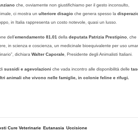
’anziano
che, ovviamente non giustifichiamo per il gesto inconsulto,
animale, ci mostra un
ulteriore disagio
che genera spesso la
disperazi
oppo, in Italia rappresenta un costo notevole, quasi un lusso.
ne dell’
emendamento 81.01
della
deputata Patrizia Prestipino
, che
rivere, in scienza e coscienza, un medicinale bioequivalente per uso uma
inario”, dichiara
Walter Caporale
, Presidente degli Animalisti Italiani.
 di
sussidi e agevolazioni
che vada incontro alle disponibilità delle
tas
altri animali che vivono nelle famiglie, in colonie feline e rifugi.
sti Cure Veterinarie
Eutanasia
Uccisione