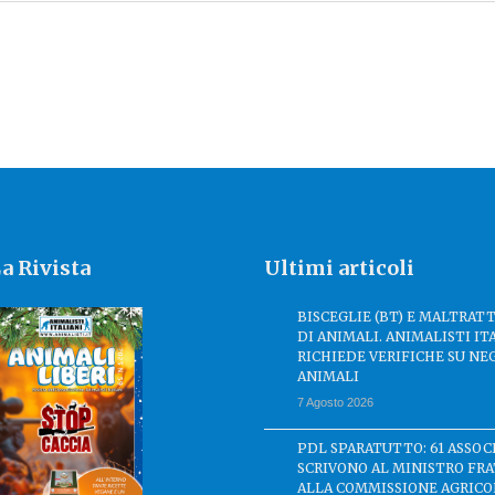
a Rivista
Ultimi articoli
BISCEGLIE (BT) E MALTRA
DI ANIMALI. ANIMALISTI IT
RICHIEDE VERIFICHE SU NE
ANIMALI
7 Agosto 2026
PDL SPARATUTTO: 61 ASSOC
SCRIVONO AL MINISTRO FRA
ALLA COMMISSIONE AGRICO