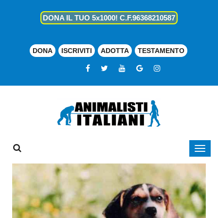
DONA IL TUO 5x1000! C.F.96368210587
DONA
ISCRIVITI
ADOTTA
TESTAMENTO