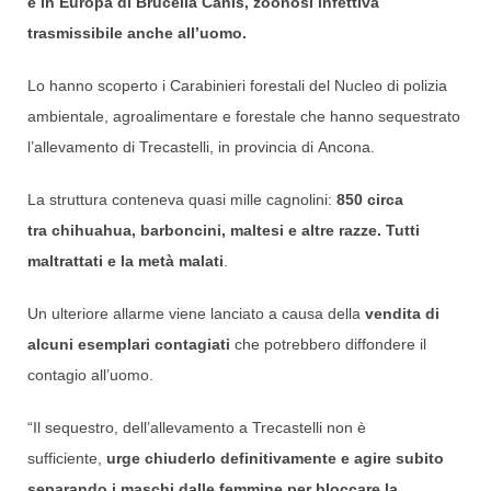
e in Europa di Brucella Canis, zoonosi infettiva
trasmissibile anche all’uomo.
Lo hanno scoperto i Carabinieri forestali del Nucleo di polizia
ambientale, agroalimentare e forestale che hanno sequestrato
l’allevamento di Trecastelli, in provincia di Ancona.
La struttura conteneva quasi mille cagnolini:
850 circa
tra chihuahua, barboncini, maltesi e altre razze. Tutti
maltrattati e la metà malati
.
Un ulteriore allarme viene lanciato a causa della
vendita di
alcuni esemplari contagiati
che potrebbero diffondere il
contagio all’uomo.
“Il sequestro, dell’allevamento a Trecastelli non è
sufficiente,
urge chiuderlo definitivamente e agire subito
separando i maschi dalle femmine per bloccare la