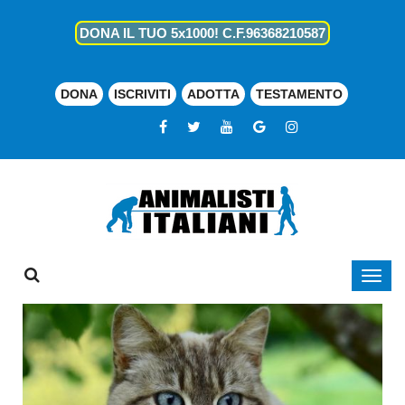
DONA IL TUO 5x1000! C.F.96368210587
DONA
ISCRIVITI
ADOTTA
TESTAMENTO