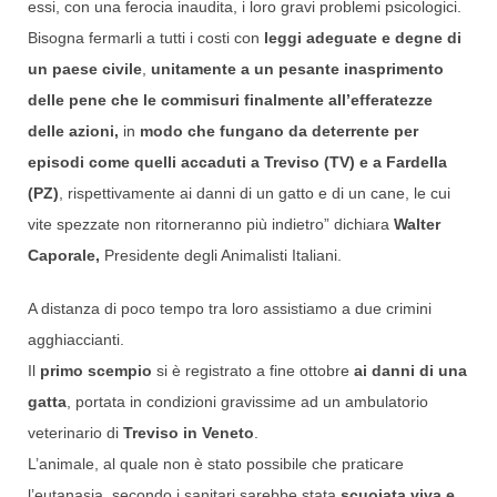
essi, con una ferocia inaudita, i loro gravi problemi psicologici.
Bisogna fermarli a tutti i costi con
leggi adeguate e degne di
un paese civile
,
unitamente a un pesante inasprimento
delle pene che le commisuri finalmente
all’efferatezze
delle azioni,
in
modo che fungano da deterrente per
episodi come quelli accaduti a Treviso (TV) e a Fardella
(PZ)
, rispettivamente ai danni di un gatto e di un cane, le cui
vite spezzate non ritorneranno più indietro” dichiara
Walter
Caporale,
Presidente degli Animalisti Italiani.
A distanza di poco tempo tra loro assistiamo a due crimini
agghiaccianti.
Il
primo scempio
si è registrato a fine ottobre
ai danni di una
gatta
, portata in condizioni gravissime ad un ambulatorio
veterinario di
Treviso in Veneto
.
L’animale, al quale non è stato possibile che praticare
l’eutanasia, secondo i sanitari sarebbe stata
scuoiata viva e