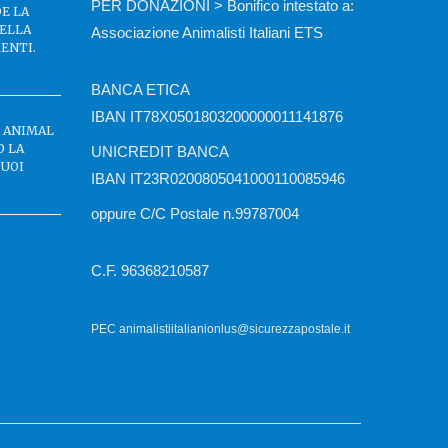
PER DONAZIONI > Bonifico intestato a:
DE LA
DELLA
Associazione Animalisti Italiani ETS
ENTI.
BANCA ETICA
IBAN IT78X0501803200000011141876
C ANIMAL
O LA
UNICREDIT BANCA
BUOI
IBAN IT23R0200805041000110085946
oppure C/C Postale n.99787004
C.F. 96368210587
PEC animalistiitalianionlus@sicurezzapostale.it