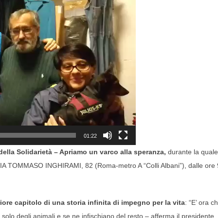
01:22
della Solidarietà – Apriamo un varco alla speranza,
durante la quale
 VIA TOMMASO INGHIRAMI, 82 (Roma-metro A “Colli Albani”), dalle ore 
iore capitolo di una storia infinita di impegno per la vita
: “E’ ora c
solo degli animali e se ne infischiano del resto – afferma il presidente