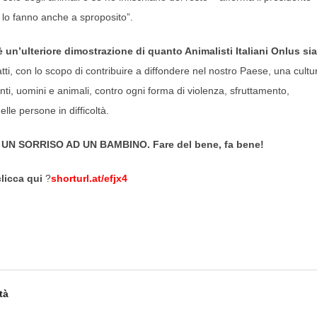
o lo fanno anche a sproposito”.
è un’ulteriore dimostrazione di quanto Animalisti Italiani Onlus sia
atti, con lo scopo di contribuire a diffondere nel nostro Paese, una cultu
viventi, uomini e animali, contro ogni forma di violenza, sfruttamento,
lle persone in difficoltà.
orta UN SORRISO AD UN BAMBINO. Fare del bene, fa bene!
licca qui
?
shorturl.at/efjx4
tà