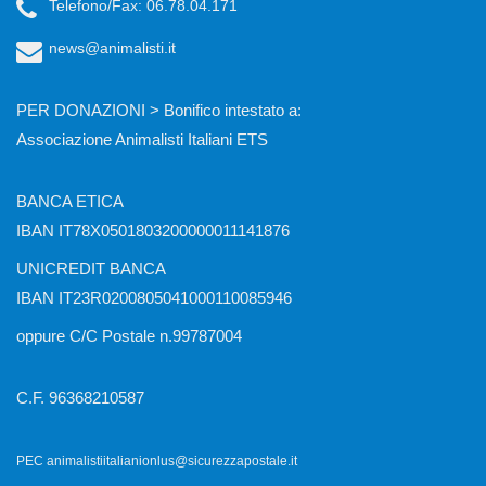
Telefono/Fax: 06.78.04.171
news@animalisti.it
PER DONAZIONI > Bonifico intestato a:
Associazione Animalisti Italiani ETS
BANCA ETICA
IBAN IT78X0501803200000011141876
UNICREDIT BANCA
IBAN IT23R0200805041000110085946
oppure C/C Postale n.99787004
C.F. 96368210587
PEC animalistiitalianionlus@sicurezzapostale.it