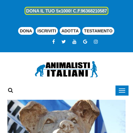
DONA IL TUO 5x1000! C.F.96368210587
DONA
ISCRIVITI
ADOTTA
TESTAMENTO