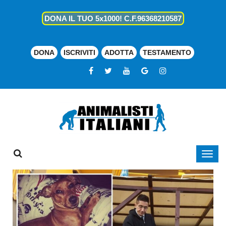
DONA IL TUO 5x1000! C.F.96368210587
DONA
ISCRIVITI
ADOTTA
TESTAMENTO