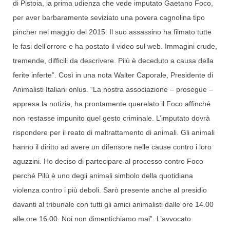
di Pistoia, la prima udienza che vede imputato Gaetano Foco,
per aver barbaramente seviziato una povera cagnolina tipo
pincher nel maggio del 2015. Il suo assassino ha filmato tutte
le fasi dell’orrore e ha postato il video sul web. Immagini crude,
tremende, difficili da descrivere. Pilù è deceduto a causa della
ferite inferte”. Così in una nota Walter Caporale, Presidente di
Animalisti Italiani onlus. “La nostra associazione – prosegue –
appresa la notizia, ha prontamente querelato il Foco affinché
non restasse impunito quel gesto criminale. L’imputato dovrà
rispondere per il reato di maltrattamento di animali. Gli animali
hanno il diritto ad avere un difensore nelle cause contro i loro
aguzzini. Ho deciso di partecipare al processo contro Foco
perché Pilù è uno degli animali simbolo della quotidiana
violenza contro i più deboli. Sarò presente anche al presidio
davanti al tribunale con tutti gli amici animalisti dalle ore 14.00
alle ore 16.00. Noi non dimentichiamo mai”. L’avvocato