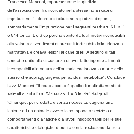
Francesca Menconi, rappresentante in giudizio
dell’associazione, ha ricordato nella stessa nota i capi di
imputazione. “Il decreto di citazione a giudizio dispone,
sommariamente l’imputazione per i seguenti reati: art. 61, n. 1
e 544 ter co. 1 e 3 cp perché spinto da futili motivi riconducibili
alla volontà di vendicarsi di presunti torti subiti dalla fidanzata
maltrattava e creava lesioni al cane di lei. A seguito di tali
condotte unite alla circostanza di aver fatto ingerire alimenti
incompatibili alla natura dell’animale cagionava la morte dello
stesso che sopraggiungeva per acidosi metabolica”. Conclude
l’avv. Menconi: “Il reato ascritto è quello di maltrattamento di
animali di cui all’art. 544 ter co. 1 e 3 in virtù dei quali
‘Chiunque, per crudeltà o senza necessità, cagiona una
lesione ad un animale ovvero lo sottopone a sevizie o a
comportamenti o a fatiche o a lavori insopportabili per le sue
caratteristiche etologiche è punito con la reclusione da tre a