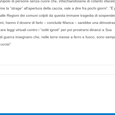
anipolo di persone senza cuore che, infischiandosene di cotanto sfacel
e la “strage” all’apertura della caccia, vale a dire fra pochi giorni”. “È 
 alle Regioni dei comuni colpiti da questa immane tragedia di sospende
oni, hanno il dovere di farlo – conclude Manca – sarebbe una dimostra
re leggi virtuali contro i “soliti ignoti” per poi prostrarsi dinanzi a Sua
e di guerra insegnano che, nelle terre messe a ferro e fuoco, sono sempr
uccisi”.