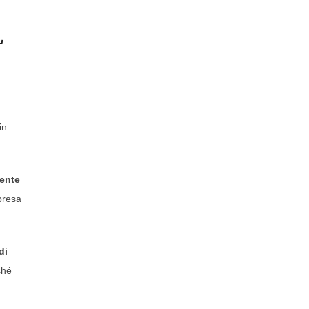
L
in
ente
 presa
di
ché