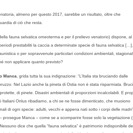
enatoria, almeno per questo 2017, sarebbe un risultato, oltre che
ardia di ciò che resta.
ella fauna selvatica omeoterma e per il prelievo venatorio) dispone, al
riodi prestabiliti la caccia a determinate specie di fauna selvatica […]
unistica o per sopravvenute particolari condizioni ambientali, stagional
rché non applicare quanto previsto?
do Manca
, grida tutta la sua indignazione: “L’Italia sta bruciando dalle
’Abruzzo. Nel Lazio anche la pineta di Ostia non è stata risparmiata. Bruc
rotette, di pinete. Disastri ambientali di proporzioni incalcolabili. E pro
i Italiani Onlus ribadiamo, a chi se ne fosse dimenticato, che muoiono
mali di ogni specie: adulti, vecchi e appena nati sotto i corpi delle madri
 – prosegue Manca – come se a scomparire fosse solo la vegetazione 
ssuno dice che quella “fauna selvatica” è patrimonio indisponibile de