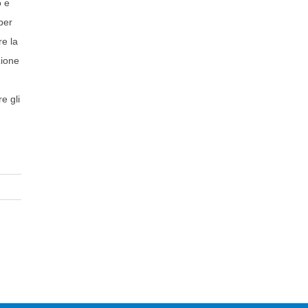
o e
per
re la
zione
e gli