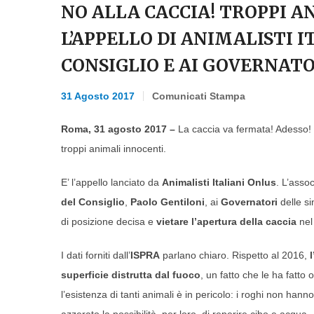
NO ALLA CACCIA! TROPPI A
L’APPELLO DI ANIMALISTI 
CONSIGLIO E AI GOVERNATO
31 Agosto 2017
Comunicati Stampa
Roma, 31 agosto 2017 –
La caccia va fermata! Adesso! G
troppi animali innocenti.
E’ l’appello lanciato da
Animalisti Italiani Onlus
. L’asso
del Consiglio
,
Paolo Gentiloni
, ai
Governatori
delle s
di posizione decisa e
vietare l’apertura della caccia
nel
I dati forniti dall’
ISPRA
parlano chiaro. Rispetto al 2016,
l
superficie distrutta dal fuoco
, un fatto che le ha fatto 
l’esistenza di tanti animali è in pericolo: i roghi non hann