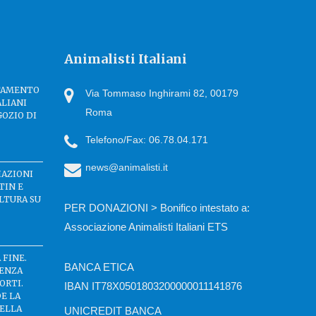
Animalisti Italiani
TTAMENTO
Via Tommaso Inghirami 82, 00179
ALIANI
Roma
GOZIO DI
Telefono/Fax: 06.78.04.171
news@animalisti.it
IAZIONI
TIN E
LTURA SU
PER DONAZIONI > Bonifico intestato a:
Associazione Animalisti Italiani ETS
 FINE.
BANCA ETICA
SENZA
ORTI.
IBAN IT78X0501803200000011141876
DE LA
DELLA
UNICREDIT BANCA