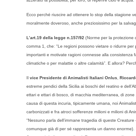
azzerato la possibilità, per loro, di reperire cibo e acqua.
Ecco perché riuscire ad ottenere lo stop della stagione v
moralmente doveroso, anche preziosissimo per la salvagu
L’art.19 della legge n.157/92
(Norme per la protezione d
comma 1, che: “Le regioni possono vietare o ridurre per pe
importanti e motivate ragioni connesse alla consistenza fa
climatiche o per malattie o altre calamità”. E allora? Pe
Il
vice Presidente di Animalisti Italiani Onlus
,
Riccar
estreme pendici della Sicilia ai boschi del reatino e dell
ettari e ettari di bosco, di macchia mediterranea, di zone p
causa di questa incuria, tipicamente umana, noi Animalist
carbonizzati e fra atroci sofferenze milioni e milioni di Ani
“Nessuno parla dell’immane tragedia di queste Creature
comunque già di per sé rappresenta un danno enorme). Ne