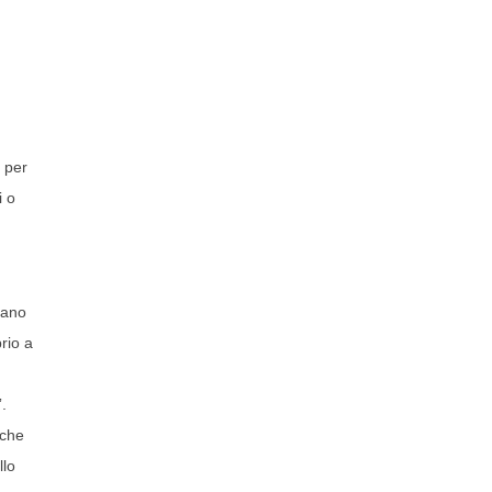
, per
i o
iano
prio a
”.
(che
llo