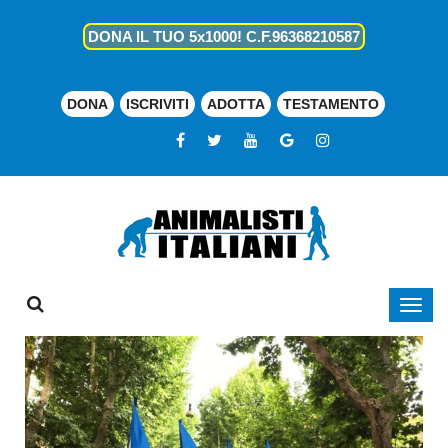
DONA IL TUO 5x1000! C.F.96368210587
DONA
ISCRIVITI
ADOTTA
TESTAMENTO