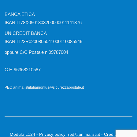
BANCA ETICA
IBAN IT78X0501803200000011141876
UNICREDIT BANCA
IBAN IT23R0200805041000110085946
oppure C/C Postale n.99787004
C.F. 96368210587
PEC animalistiitalianionlus@sicurezzapostale.it
Modulo L124
-
Privacy policy
:
rpd@animalisti.it
-
Credits