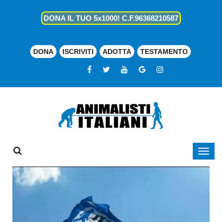
DONA IL TUO 5x1000! C.F.96368210587
DONA
ISCRIVITI
ADOTTA
TESTAMENTO