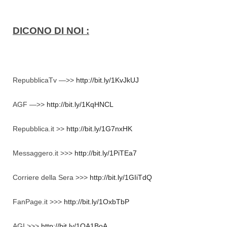
DICONO DI NOI :
RepubblicaTv —>>
http://bit.ly/1KvJkUJ
AGF —>>
http://bit.ly/1KqHNCL
Repubblica.it >>
http://bit.ly/1G7nxHK
Messaggero.it >>>
http://bit.ly/1PiTEa7
Corriere della Sera >>>
http://bit.ly/1GIiTdQ
FanPage.it >>>
http://bit.ly/1OxbTbP
AGI >>>
http://bit.ly/1QA1BoA