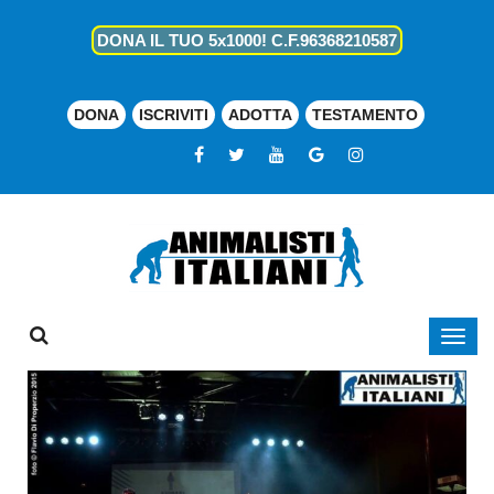
DONA IL TUO 5x1000! C.F.96368210587
DONA
ISCRIVITI
ADOTTA
TESTAMENTO