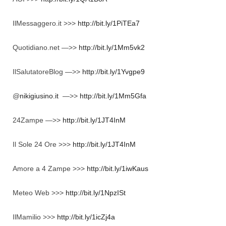
IlMessaggero.it >>>
http://bit.ly/1PiTEa7
Quotidiano.net —>>
http://bit.ly/1Mm5vk2
IlSalutatoreBlog —>>
http://bit.ly/1Yvgpe9
@
nikigiusino.it
—>>
http://bit.ly/1Mm5Gfa
24Zampe —>>
http://bit.ly/1JT4InM
Il Sole 24 Ore >>>
http://bit.ly/1JT4InM
Amore a 4 Zampe >>>
http://bit.ly/1iwKaus
Meteo Web >>>
http://bit.ly/1NpzISt
IlMamilio >>>
http://bit.ly/1icZj4a