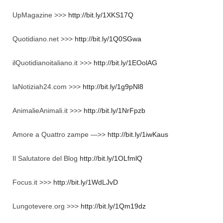
UpMagazine >>>
http://bit.ly/1XKS17Q
Quotidiano.net >>>
http://bit.ly/1Q0SGwa
ilQuotidianoitaliano.it >>>
http://bit.ly/1EOolAG
laNotiziah24.com >>>
http://bit.ly/1g9pNl8
AnimalieAnimali.it >>>
http://bit.ly/1NrFpzb
Amore a Quattro zampe —>>
http://bit.ly/1iwKaus
Il Salutatore del Blog
http://bit.ly/1OLfmlQ
Focus.it >>>
http://bit.ly/1WdLJvD
Lungotevere.org >>>
http://bit.ly/1Qm19dz