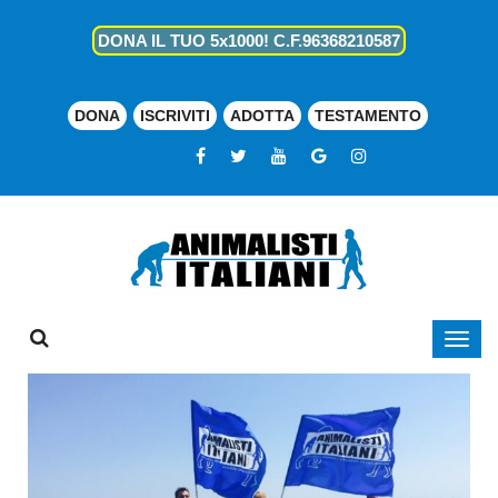
DONA IL TUO 5x1000! C.F.96368210587
DONA
ISCRIVITI
ADOTTA
TESTAMENTO