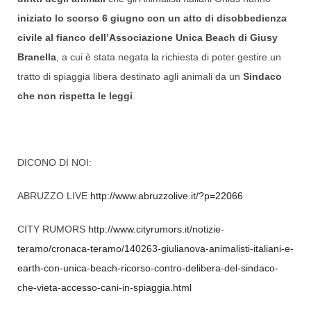
iniziato lo scorso 6 giugno con un atto di disobbedienza
civile al fianco dell’Associazione Unica Beach di Giusy
Branella
, a cui è stata negata la richiesta di poter gestire un
tratto di spiaggia libera destinato agli animali da un
Sindaco
che non rispetta le leggi
.
DICONO DI NOI:
ABRUZZO LIVE
http://www.abruzzolive.it/?p=22066
CITY RUMORS
http://www.cityrumors.it/notizie-
teramo/cronaca-teramo/140263-giulianova-animalisti-italiani-e-
earth-con-unica-beach-ricorso-contro-delibera-del-sindaco-
che-vieta-accesso-cani-in-spiaggia.html