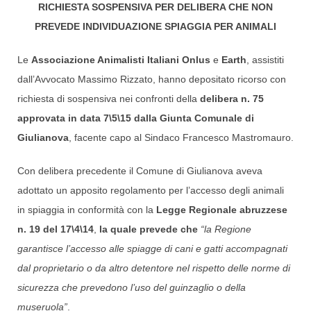
RICHIESTA SOSPENSIVA PER DELIBERA CHE NON
PREVEDE INDIVIDUAZIONE SPIAGGIA PER ANIMALI
Le
Associazione Animalisti Italiani Onlus
e
Earth
, assistiti
dall’Avvocato Massimo Rizzato, hanno depositato ricorso con
richiesta di sospensiva nei confronti della
delibera n. 75
approvata in data 7\5\15 dalla Giunta Comunale di
Giulianova
, facente capo al Sindaco Francesco Mastromauro.
Con delibera precedente il Comune di Giulianova aveva
adottato un apposito regolamento per l’accesso degli animali
in spiaggia in conformità con la
Legge Regionale abruzzese
n. 19 del 17\4\14
,
la quale prevede che
“la Regione
garantisce l’accesso alle spiagge di cani e gatti accompagnati
dal proprietario o da altro detentore nel rispetto delle norme di
sicurezza che prevedono l’uso del guinzaglio o della
museruola”
.