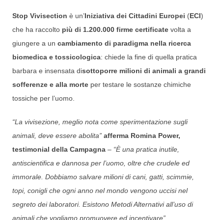
Stop Vivisection
è un’
Iniziativa dei Cittadini Europei
(
ECI
)
che ha raccolto
più di 1.200.000 firme certificate
volta a
giungere a un
cambiamento di paradigma nella ricerca
biomedica e tossicologica
: chiede la fine di quella pratica
barbara e insensata di
sottoporre milioni di animali a grandi
sofferenze e alla morte
per testare le sostanze chimiche
tossiche per l’uomo.
“La vivisezione, meglio nota come sperimentazione sugli
animali, deve essere abolita”
afferma Romina Power,
testimonial della Campagna
–
“È una pratica inutile,
antiscientifica e dannosa per l’uomo, oltre che crudele ed
immorale. Dobbiamo salvare milioni di cani, gatti, scimmie,
topi, conigli che ogni anno nel mondo vengono uccisi nel
segreto dei laboratori. Esistono Metodi Alternativi all’uso di
animali che vogliamo promuovere ed incentivare”
.