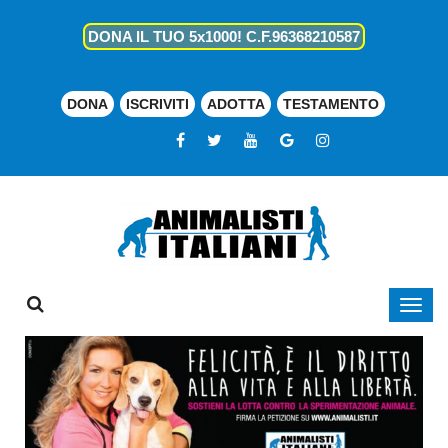
DONA IL TUO 5x1000! C.F.96368210587
DONA
ISCRIVITI
ADOTTA
TESTAMENTO