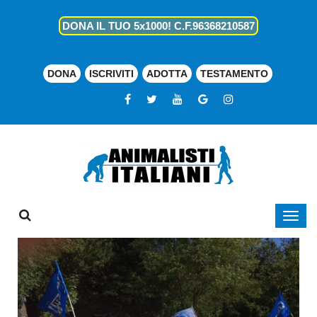
DONA IL TUO 5x1000! C.F.96368210587
DONA
ISCRIVITI
ADOTTA
TESTAMENTO