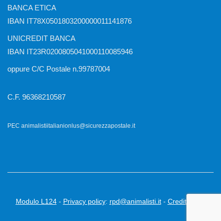
BANCA ETICA
IBAN IT78X0501803200000011141876
UNICREDIT BANCA
IBAN IT23R0200805041000110085946
oppure C/C Postale n.99787004
C.F. 96368210587
PEC animalistiitalianionlus@sicurezzapostale.it
Modulo L124
-
Privacy policy
:
rpd@animalisti.it
-
Credits