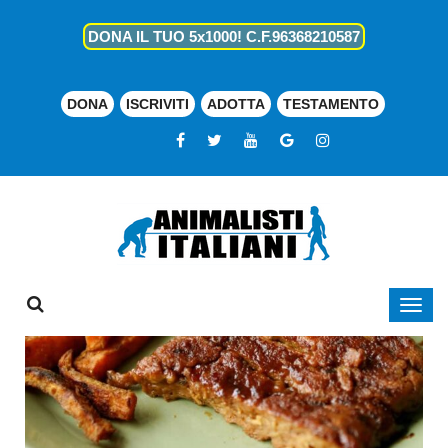
DONA IL TUO 5x1000! C.F.96368210587
DONA
ISCRIVITI
ADOTTA
TESTAMENTO