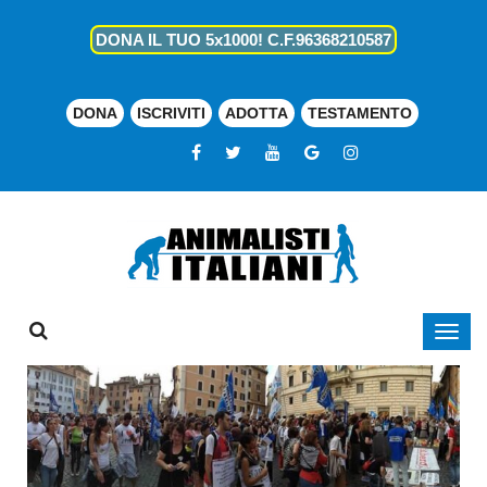
DONA IL TUO 5x1000! C.F.96368210587
DONA
ISCRIVITI
ADOTTA
TESTAMENTO