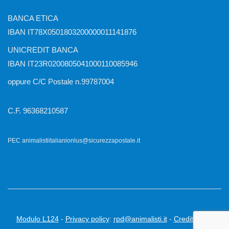
BANCA ETICA
IBAN IT78X0501803200000011141876
UNICREDIT BANCA
IBAN IT23R0200805041000110085946
oppure C/C Postale n.99787004
C.F. 96368210587
PEC animalistiitalianionlus@sicurezzapostale.it
Modulo L124
-
Privacy policy
:
rpd@animalisti.it
-
Credits