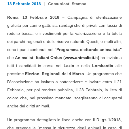
13 Febbraio 2018
Comunicati Stampa
Roma, 13 Febbraio 2018 –
Campagna di sterilizzazione
gratuita per cani e gatti, sia randagi che di privati con fascia di
reddito bassa, e investimenti per la valorizzazione e la tutela
dei parchi regionali e delle riserve naturali. Questi, e molti altri,
sono i punti contenuti nel
“Programma elettorale animalista”
che
Animalisti Italiani Onlus (
www.animalisti.it
)
ha inviato a
tutti i candidati in corsa nel
Lazio
e nella
Lombardia
alle
prossime
Elezioni Regionali del 4 Marzo
. Un programma che
l’Associazione ha invitato a sottoscrivere e inviare entro il 21
Febbraio, per poi rendere pubblica, il 23 Febbraio, la lista di
coloro che, nel prossimo mandato, sceglieranno di occuparsi
anche dei diritti animali.
Un programma dettagliato in linea anche con il
D.lgs 1/2018
,
che prevede la “messa in sicurezza degli animali in caso di