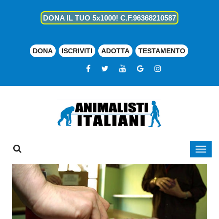
DONA IL TUO 5x1000! C.F.96368210587
DONA
ISCRIVITI
ADOTTA
TESTAMENTO