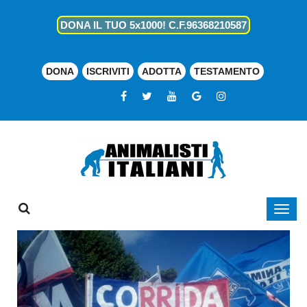
DONA IL TUO 5x1000! C.F.96368210587
DONA
ISCRIVITI
ADOTTA
TESTAMENTO